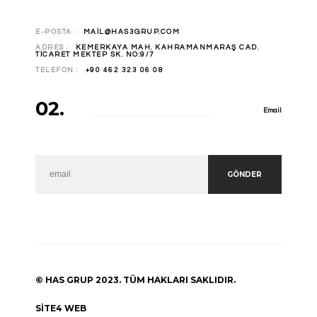
E-POSTA :
MAIL@HAS3GRUP.COM
ADRES :
KEMERKAYA MAH. KAHRAMANMARAŞ CAD.
TICARET MEKTEP SK. NO:9/7
TELEFON :
+90 462 323 06 08
02.
Email
GÖNDER
© HAS GRUP 2023. TÜM HAKLARI SAKLIDIR.
SITE4 WEB