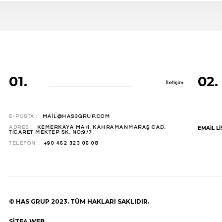
01.
02.
İletişim
E-POSTA :
MAIL@HAS3GRUP.COM
ADRES :
KEMERKAYA MAH. KAHRAMANMARAŞ CAD.
EMAIL LI
TICARET MEKTEP SK. NO:9/7
TELEFON :
+90 462 323 06 08
© HAS GRUP 2023. TÜM HAKLARI SAKLIDIR.
SITE4 WEB