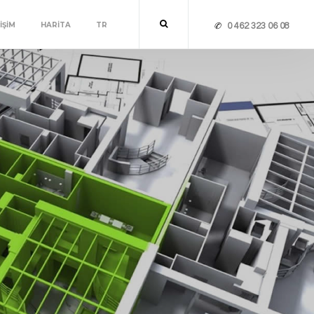
İŞİM
HARİTA
TR
0 462 323 06 08
✆