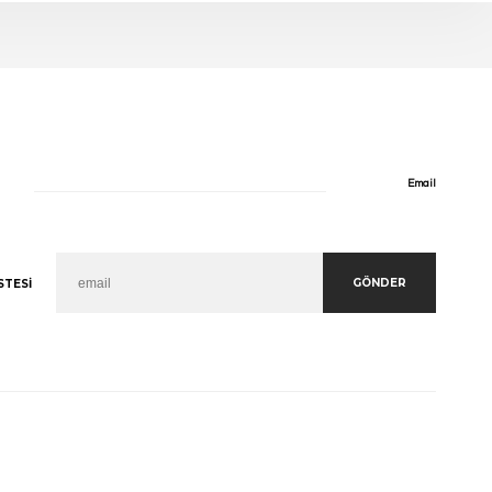
Email
GÖNDER
STESI