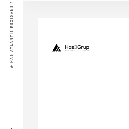
/
HAS ATLANTİS REZİDANS