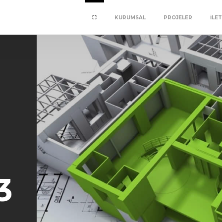
⛶
KURUMSAL
PROJELER
İLET
3