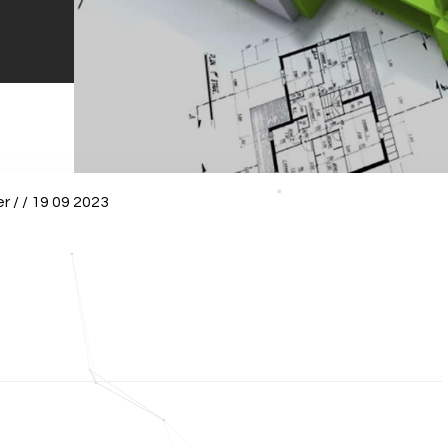
er
/
/
19 09 2023